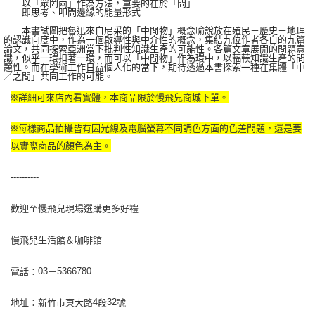
以「眾罔兩」作為方法，重要的在於「問」
即思考、叩問邊緣的能量形式
本書試圖把魯迅來自尼采的「中間物」概念喻說放在殖民－歷史－地理
的認識向度中，作為一個啟導性與中介性的概念，集結九位作者各自的九篇
論文，共同探索亞洲當下批判性知識生產的可能性。各篇文章展開的問題意
識，似乎一環扣著一環，而可以「中間物」作為環中，以輻輳知識生產的問
題性。而在學術工作日益個人化的當下，期待透過本書探索一種在集體「中
／之間」共同工作的可能。
※詳細可來店內看實體，本商品限於慢飛兒商城下單。
※每樣商品拍攝皆有因光線及電腦螢幕不同調色方面的色差問題，還是要
以實際商品的顏色為主。
----------
歡迎至慢飛兒現場選購更多好禮
慢飛兒生活館＆咖啡館
電話：
－
03
5366780
地址：新竹市東大路
段
號
4
32