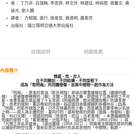
Apple Pay
者： 丁乃非, 白瑞梅, 李思齊, 林文玲, 林建廷, 林純德, 張馨文, 黃
詠光, 劉人鵬
街口支付
譯者： 方郁甄, 張行, 張俊昱, 黃道明, 蕭美芳
悠遊付
出版社：國立陽明交通大學出版社
ATM付款
運送方式
詳細說明
相關推薦
全家取貨付款
每筆NT$120，滿NT$2,000(含以上)免運費
內容簡介
情感、性、非人
7-11取貨付款
在不同類別、不同結構、不同型態下
成為「眾罔兩」共同體想像，並與中間物一起作為方法
每筆NT$120，滿NT$2,000(含以上)免運費
「罔兩」，原本的意涵（影外微陰）即諭示雙重邊緣位置（邊緣的邊
緣），是被層層稀釋的（類）主體。其指涉之難，即造就了互為參照之不可
宅配
能。本書各篇文章延展了十五年前《罔兩問景：酷兒閱讀攻略》的諸多歷
史、思考的限制，重訪懸宕的命題，指認面目依舊模糊的各種存在；因為
每筆NT$120，滿NT$2,000(含以上)免運費
「罔兩」的影外微陰之義，已不在狹義的性少數，而是擴及到更多無以名狀
之物——與人為主體的妖、妾同行的，還有物質的罔兩（道路、核廢料、斷
指、科幻文體），情感的罔兩（負面性、控白、古老鬼魂）。本書繼續開展
罔兩的發問，在「晷景遷馳，分陰不駐」（語出章太炎〔1869-1936〕）與
「凡物之非此非彼者」（語出嚴復〔1854-1921〕）罔兩寓言閱讀所提供的難
以捕捉的時空位置，重新反思亞洲現代性與其思想的「中間物」軌跡。