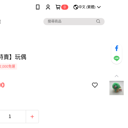
0
中文 (繁體)
兒
特賣】玩偶
2,000免運
00