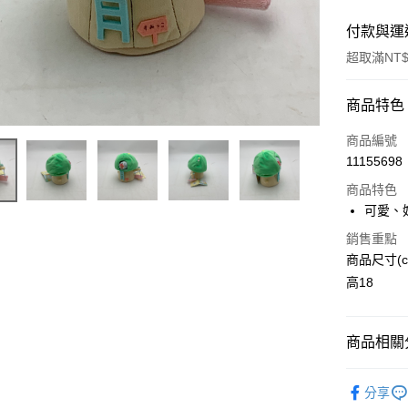
付款與運
超取滿NT$
付款方式
商品特色
信用卡一
商品編號
11155698
超商取貨
商品特色
LINE Pay
可愛、
Apple Pay
銷售重點
商品尺寸(c
街口支付
高18
悠遊付
ATM付款
商品相關分
二手好物
分享
運送方式