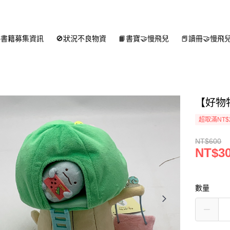
書籍募集資訊
🚫狀況不良物資
📙書寶🤝慢飛兒
📕讀冊🤝慢飛
【好物
超取滿NT$
NT$600
NT$3
數量