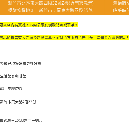
可來店內看實體，本商品限於慢飛兒商城下單。
商品拍攝皆有因光線及電腦螢幕不同調色方面的色差問題，還是要以實際商品
-
至慢飛兒現場選購更多好禮
兒生活館＆咖啡館
：
－
03
5366780
：新竹市東大路
段
號
4
32
時間
－
週二－週
六
9:30
18:00