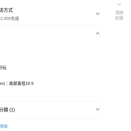
送方式
清除
紀錄
2,000免運
次付款
付款
好玩
m)：底部直徑10.5
類 (1)
區
《好物推薦↑》新上架
客服