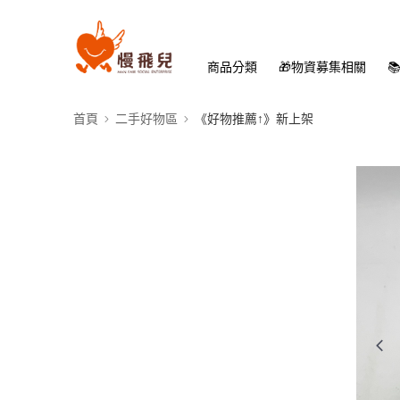
商品分類
🎁物資募集相關

首頁
二手好物區
《好物推薦↑》新上架