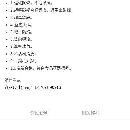
Apple Pay
1.強化陶瓷，不沾塗層。
2.超導磁複合鋼鍋底，適用電磁爐。
街口支付
3.超厚鍋底。
悠遊付
4.過濾油煙。
5.把手防滑。
ATM付款
6.雙向導流。
7.導熱均勻。
运送方式
8.不沾易清洗。
全家取貨付款
9.一鍋抵九鍋。
每笔NT$120，满NT$2,000(含以上)免运费
10.檢驗合格，符合食品容器標準。
7-11取貨付款
销售重点
每笔NT$120，满NT$2,000(含以上)免运费
商品尺寸(mm)：D170xH90xT3
宅配
每笔NT$120，满NT$2,000(含以上)免运费
详细说明
相关推荐