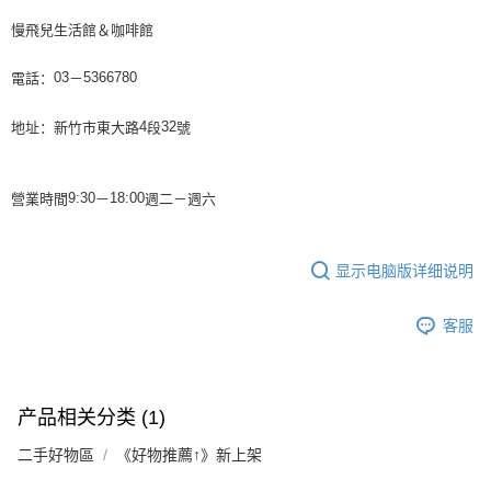
慢飛兒生活館＆咖啡館
電話：
－
03
5366780
地址：新竹市東大路
段
號
4
32
營業時間
－
週二－週
六
9:30
18:00
显示电脑版详细说明
客服
产品相关分类 (1)
二手好物區
《好物推薦↑》新上架