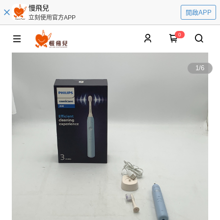
慢飛兒
開啟APP
立刻使用官方APP
0
1
/
6