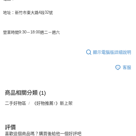
地址：新竹市東大路
段
號
4
32
營業時間
－
週二－週
六
9:30
18:00
顯示電腦版詳細說明
客服
商品相關分類 (1)
二手好物區
《好物推薦↑》新上架
評價
喜歡這個商品嗎？購買後給他一個好評吧