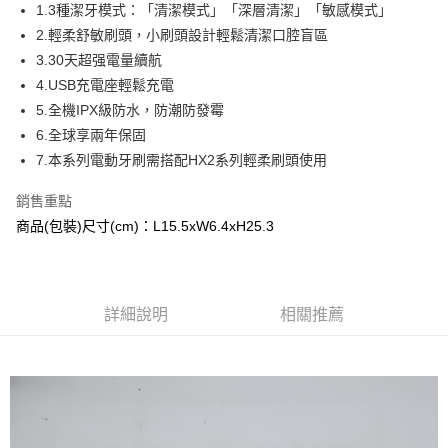
Apple Pay
1.3種潔牙模式：「清潔模式」「深層清潔」「敏感模式」
2.輕柔舒敏刷頭，小刷頭設計輕鬆清潔口腔盲區
街口支付
3.30天超强電量續航
悠遊付
4.USB充電座輕鬆充電
5.全機IPX級防水，防潮防發霉
ATM付款
6.全球享兩年保固
7.本系列電動牙刷需搭配HX2系列輕柔刷頭使用
運送方式
全家取貨付款
銷售重點
每筆NT$120，滿NT$2,000(含以上)免運費
商品(包裝)尺寸(cm)：L15.5xW6.4xH25.3
7-11取貨付款
每筆NT$120，滿NT$2,000(含以上)免運費
詳細說明
相關推薦
宅配
每筆NT$120，滿NT$2,000(含以上)免運費