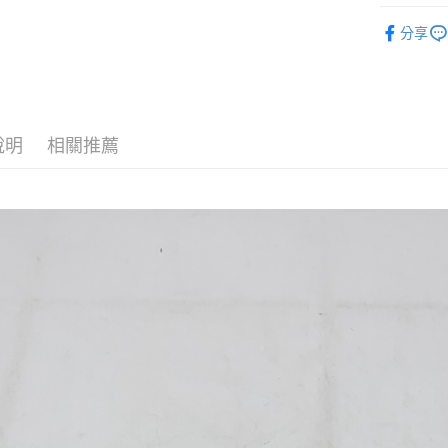
二手好物
全家取貨
分享
每筆NT$1
7-11取貨
每筆NT$1
說明
相關推薦
宅配
每筆NT$1