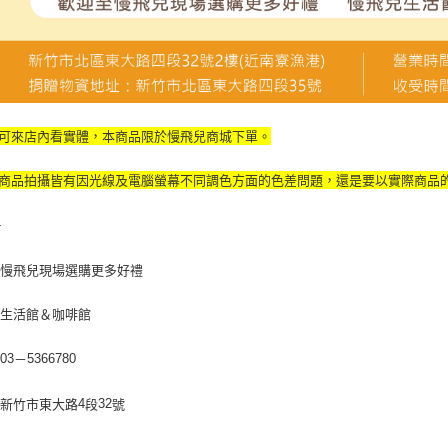
可來店內看實體，本商品限於慢飛兒商城下單。
商品拍攝皆有因光線及電腦螢幕不同調色方面的色差問題，還是要以實際商品
-
至慢飛兒現場選購更多好禮
兒生活館＆咖啡館
：
－
03
5366780
：新竹市東大路
段
號
4
32