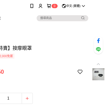
0
中文 (繁體)
兒
特賣】按摩眼罩
2,000免運
50