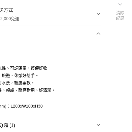
送方式
清除
紀錄
2,000免運
次付款
付款
遮光性、可調頭圍、輕便好收
差、旅遊、休憩好幫手。
層可水洗，親膚柔軟。
彈性、親膚、耐磨耐用、好清潔。
m)：L200xW100xH30
類 (1)