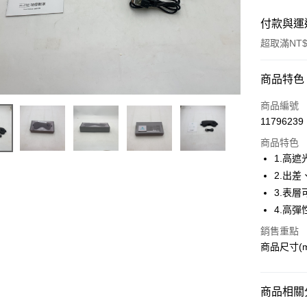
付款與運
超取滿NT$
付款方式
商品特色
信用卡一
商品編號
11796239
超商取貨
商品特色
LINE Pay
1.高
2.出
Apple Pay
3.表
街口支付
4.高
悠遊付
銷售重點
商品尺寸(m
ATM付款
商品相關分
運送方式