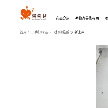
商品分類
🎁物資募集相關

首頁
二手好物區
《好物推薦↑》新上架