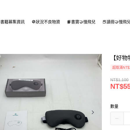
書籍募集資訊
🚫狀況不良物資
📙書寶🤝慢飛兒
📕讀冊🤝慢飛
【好物
超取滿NT$
NT$1,100
NT$5
數量