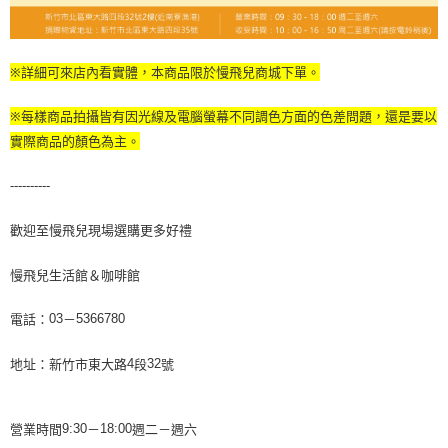
※詳細可來店內看實體，本商品限於慢飛兒商城下單。
※每樣商品拍攝皆有因光線及電腦螢幕不同調色方面的色差問題，還是要以
實際商品的顏色為主。
----------
歡迎至慢飛兒現場選購更多好禮
慢飛兒生活館＆咖啡館
電話：
－
03
5366780
地址：新竹市東大路
段
號
4
32
營業時間
－
週二－週
六
9:30
18:00