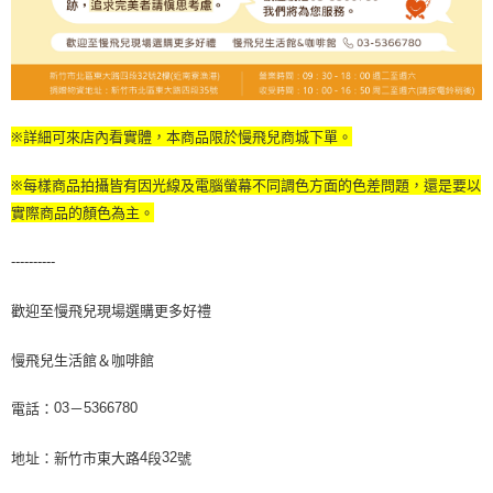
※詳細可來店內看實體，本商品限於慢飛兒商城下單。
※每樣商品拍攝皆有因光線及電腦螢幕不同調色方面的色差問題，還是要以
實際商品的顏色為主。
----------
歡迎至慢飛兒現場選購更多好禮
慢飛兒生活館＆咖啡館
電話：
－
03
5366780
地址：新竹市東大路
段
號
4
32